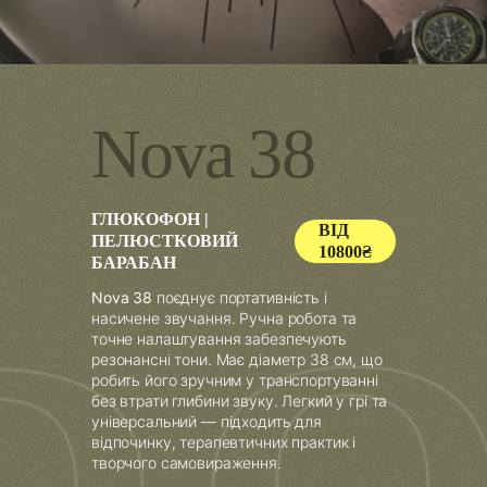
N
o
v
a
3
8
ГЛЮКОФОН |
ВІД
ПЕЛЮСТКОВИЙ
10800₴
БАРАБАН
Nova 38
поєднує портативність і
насичене звучання. Ручна робота та
точне налаштування забезпечують
резонансні тони. Має діаметр 38 см, що
робить його зручним у транспортуванні
без втрати глибини звуку. Легкий у грі та
універсальний — підходить для
відпочинку, терапевтичних практик і
творчого самовираження.