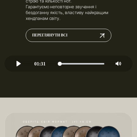
строю та кількості нот.
Гарантуємо неповторне звучання і
бездоганну якість, властиву найкращим
хендпанам світу.
ПЕРЕГЛЯНУТИ ВСІ
01:31
Play
Mute