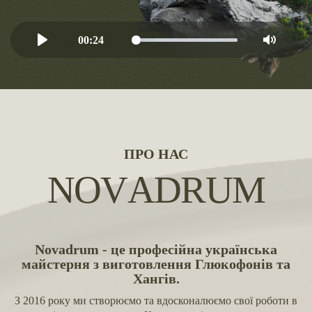
00:24
Play
Mute
ПРО НАС
N
O
V
A
D
R
U
M
Novadrum - це професійна українська
майстерня з виготовлення Глюкофонів та
Хангів.
З 2016 року ми створюємо та вдосконалюємо свої роботи в