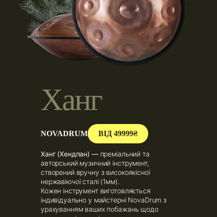
Х
а
н
г
NOVADRUM
ВІД 49999₴
Ханг (Хендпан) —
преміальний та
авторський музичний інструмент,
створений вручну з високоякісної
нержавіючої сталі (1мм).
Кожен інструмент виготовляється
індивідуально у майстерні NovaDrum з
урахуванням ваших побажань щодо