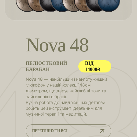
4
N
o
v
a
4
8
ПЕЛЮСТКОВИЙ
ВІД
БАРАБАН
14000₴
Nova 48 —
найбільший і найпотужніший
глюкофон у нашій колекції 48см
діаметром, що дарує найглибші тони та
найсильніші вібрації.
Ручна робота до найдрібніших деталей
робить цей інструмент ідеальним для
музичної терапії та медитацій.
ПЕРЕГЛЯНУТИ ВСІ