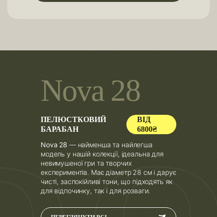
N
o
v
a
2
8
ПЕЛЮСТКОВИЙ
ВІД
БАРАБАН
6800₴
Nova 28
— найменша та найлегша
модель у нашій колекції, ідеальна для
невимушеної гри та творчих
експериментів. Має діаметр 28 см і дарує
чисті, заспокійливі тони, що підходять як
для відпочинку, так і для розваги.